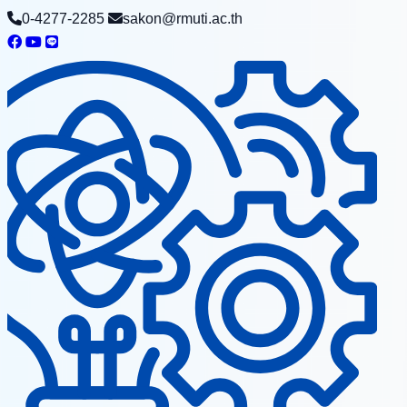
0-4277-2285
sakon@rmuti.ac.th