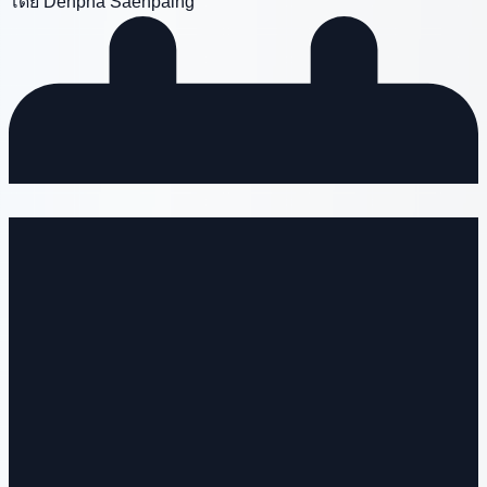
โดย Denpha Saenpaing